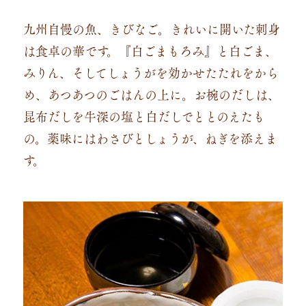
九州自慢の魚、きびなご。きれいに開いた刺身
は食卓の華です。『白ごまもろみ』と白ごま、
みりん、そしてしょうがを効かせたたれをから
め、あつあつのごはんの上に。お椀のだしは、
昆布だしを牛深の塩と白だしでととのえたも
の。薬味にはわさびとしょうが、ねぎを添えま
す。