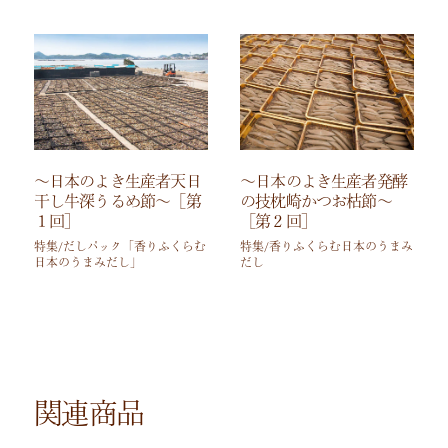
～日本のよき生産者天日
～日本のよき生産者発酵
干し牛深うるめ節～［第
の技枕崎かつお枯節～
１回］
［第２回］
特集/だしパック「香りふくらむ
特集/香りふくらむ日本のうまみ
日本のうまみだし」
だし
関連商品