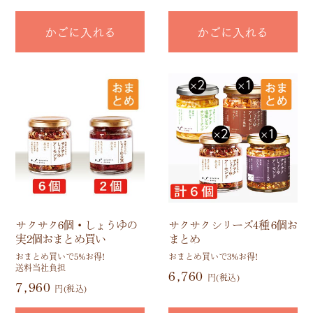
かごに入れる
かごに入れる
サクサク6個・しょうゆの
サクサクシリーズ4種 6個お
実2個おまとめ買い
まとめ
おまとめ買いで5%お得!
おまとめ買いで3%お得!
送料当社負担
6,760
円(税込)
7,960
円(税込)