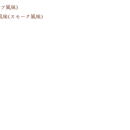
フ風味)
味(スモーク風味)