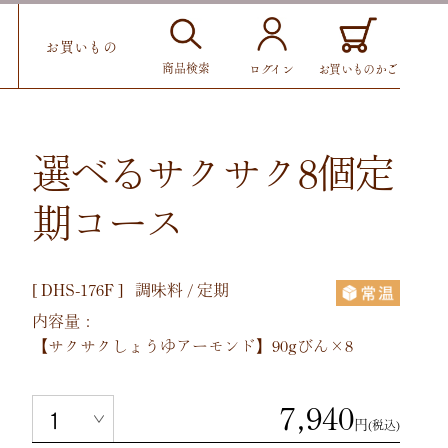
お買いもの
商品検索
お買いものかご
ログイン
選べるサクサク8個定
期コース
[
DHS-176F
]
調味料 / 定期
内容量：
【サクサクしょうゆアーモンド】90gびん×8
7,940
円
(税込)