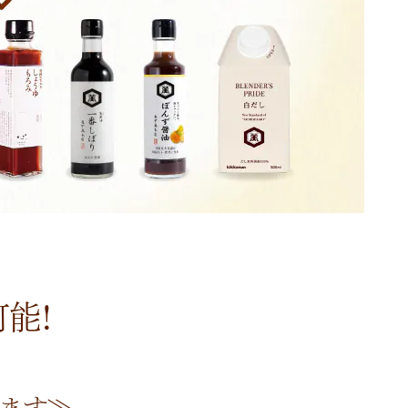
能!
ます≫