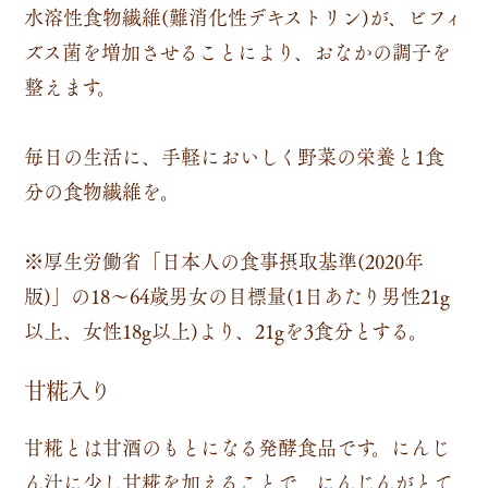
水溶性食物繊維(難消化性デキストリン)が、ビフィ
ズス菌を増加させることにより、おなかの調子を
整えます。
毎日の生活に、手軽においしく野菜の栄養と1食
分の食物繊維を。
※厚生労働省「日本人の食事摂取基準(2020年
版)」の18～64歳男女の目標量(1日あたり男性21g
以上、女性18g以上)より、21gを3食分とする。
甘糀入り
甘糀とは甘酒のもとになる発酵食品です。にんじ
ん汁に少し甘糀を加えることで、にんじんがとて