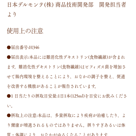
日本デルモンテ(株) 商品技術開発部 開発担当者
より
使用上の注意
●届出番号:H346
●届出表示:本品には難消化性デキストリン(食物繊維)が含まれ
ます。難消化性デキストリン(食物繊維)はビフィズス菌を増加さ
せて腸内環境を整えることにより、おなかの調子を整え、便通
を改善する機能があることが報告されています。
●1 日当たりの摂取目安量:1日1本(125ml)を目安にお飲みくださ
い。
●摂取上の注意:本品は、多量摂取により疾病が治癒したり、よ
り健康が増進されるものではありません。摂りすぎあるいは体
質・体調により、おなかがゆるくなることがあります。