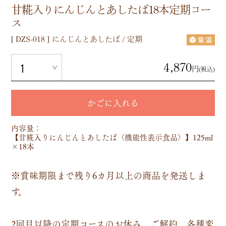
甘糀入りにんじんとあしたば18本定期コー
ス
[
DZS-018
]
にんじんとあしたば / 定期
4,870
円
(税込)
かごに入れる
内容量：
【甘糀入りにんじんとあしたば〈機能性表示食品〉】125ml
×18本
※賞味期限まで残り6カ月以上の商品を発送しま
す。
2回目以降の定期コースのお休み、ご解約、各種変