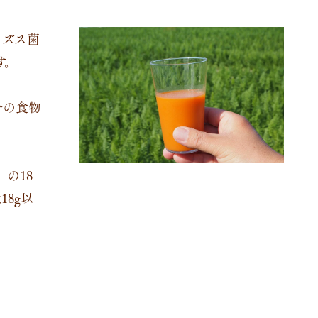
ィズス菌
す。
分の食物
の18
18g以