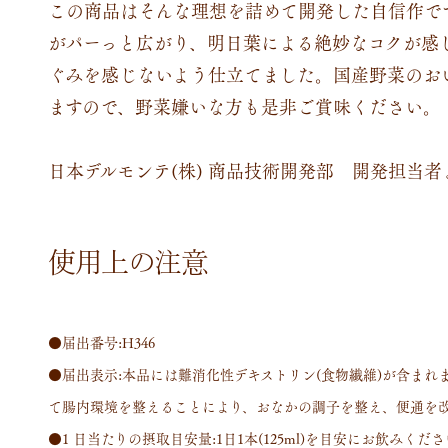
この商品はそんな理想を詰めて開発した自信作で
がパーっと広がり、明日葉による絶妙なコクが感じ
ぐみを感じないよう仕立てました。国産野菜のお
ますので、野菜嫌いな方も是非ご賞味ください。
日本デルモンテ(株) 商品技術開発部 開発担当者
使用上の注意
●届出番号:H346
●届出表示:本品には難消化性デキストリン(食物繊維)が含まれ
て腸内環境を整えることにより、おなかの調子を整え、便通を
●1 日当たりの摂取目安量:1日1本(125ml)を目安にお飲みくだ