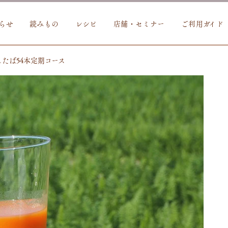
らせ
読みもの
レシピ
店舗・セミナー
ご利用ガイド
たば54本定期コース