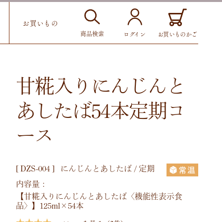
お買いもの
商品検索
お買いものかご
ログイン
甘糀入りにんじんと
あしたば54本定期コ
ース
[
DZS-004
]
にんじんとあしたば / 定期
内容量：
【甘糀入りにんじんとあしたば〈機能性表示食
品〉】125ml×54本