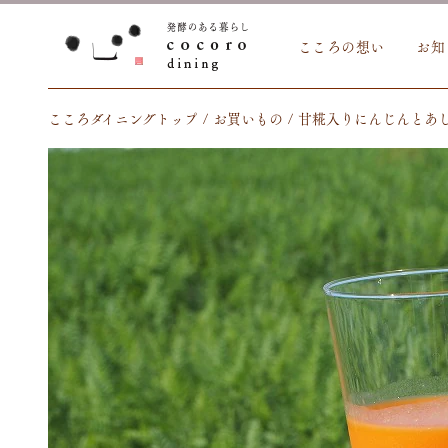
こころの想い
お知
こころダイニングトップ
お買いもの
甘糀入りにんじんとあし