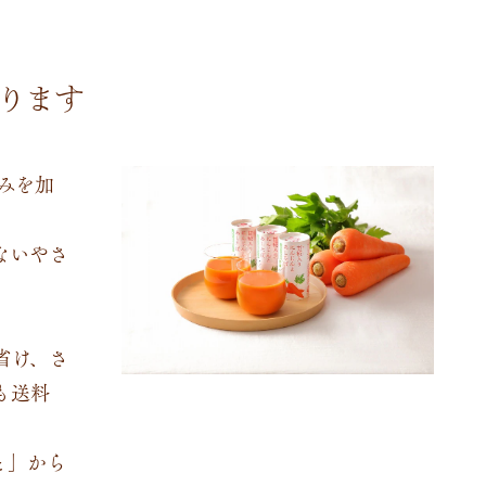
承ります
みを加
ないやさ
省け、さ
も送料
と」から