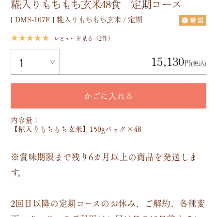
糀入りもちもち玄米48食 定期コース
[
DMS-107F
]
糀入りもちもち玄米 / 定期
★★★★★
レビューを見る（2件）
15,130
円
(税込)
かごに入れる
内容量：
【糀入りもちもち玄米】150gパック×48
※賞味期限まで残り6カ月以上の商品を発送しま
す。
2回目以降の定期コースのお休み、ご解約、各種変