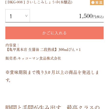
[
DKG-008
]
さいしこみしょうゆ(本醸造)
1,500
円
(税込)
かごに入れる
内容量：
【亀甲萬本店 生醤油 二段熟成】300mlびん×1
販売者:キッコーマン食品株式会社
※賞味期限まで残り3カ月以上の商品を発送しま
す。
時間と手間が生み出す、最高クラスの