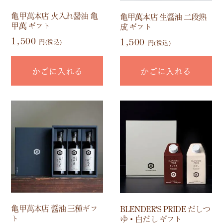
亀甲萬本店 火入れ醤油 亀
亀甲萬本店 生醤油 二段熟
甲萬 ギフト
成 ギフト
1,500
1,500
円(税込)
円(税込)
かごに入れる
かごに入れる
亀甲萬本店 醤油 三種ギフ
BLENDER'S PRIDE だしつ
ト
ゆ・白だし ギフト