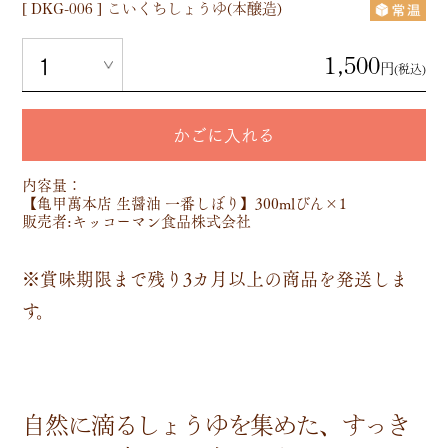
[
DKG-006
]
こいくちしょうゆ(本醸造)
1,500
円
(税込)
かごに入れる
内容量：
【亀甲萬本店 生醤油 一番しぼり】300mlびん×1
販売者:キッコーマン食品株式会社
※賞味期限まで残り3カ月以上の商品を発送しま
す。
自然に滴るしょうゆを集めた、すっき