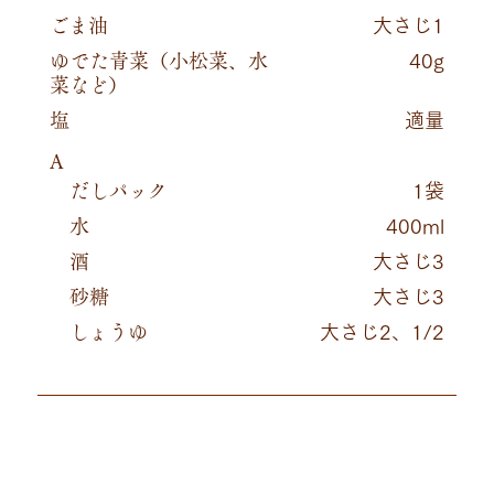
ごま油
大さじ1
ゆでた青菜（小松菜、水
40g
菜など）
塩
適量
A
だしパック
1袋
水
400ml
酒
大さじ3
砂糖
大さじ3
しょうゆ
大さじ2、1/2