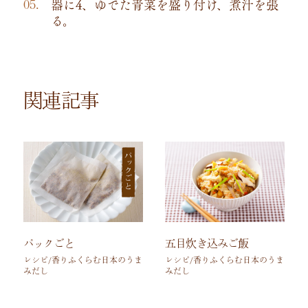
器に4、ゆでた青菜を盛り付け、煮汁を張
る。
関連記事
パックごと
五目炊き込みご飯
レシピ/香りふくらむ日本のうま
レシピ/香りふくらむ日本のうま
みだし
みだし