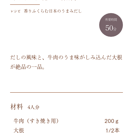
レシピ
香りふくらむ日本のうまみだし
所要時間
50
分
だしの風味と、牛肉のうま味がしみ込んだ大根
が絶品の一品。
材料
4人分
牛肉（すき焼き用）
200ｇ
大根
1/2本