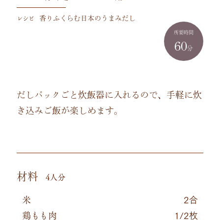
レシピ
香りふくらむ日本のうまみだし
所要時間
60
分
だしパックごと炊飯器に入れるので、手軽に炊
き込みご飯が楽しめます。
材料
4人分
米
2合
鶏もも肉
1/2枚