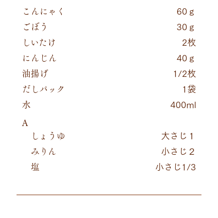
こんにゃく
60ｇ
ごぼう
30ｇ
しいたけ
2枚
にんじん
40ｇ
油揚げ
1/2枚
だしパック
1袋
水
400ml
A
しょうゆ
大さじ１
みりん
小さじ２
塩
小さじ1/3