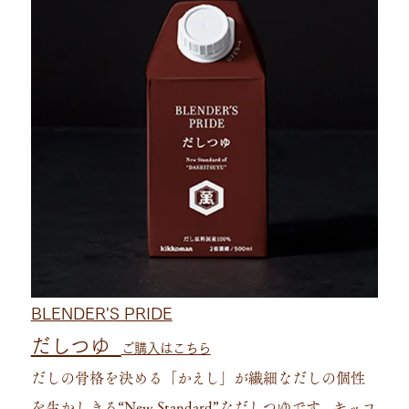
BLENDER'S PRIDE
だしつゆ
ご購入はこちら
だしの⾻格を決める「かえし」が繊細なだしの個性
を⽣かしきる“New Standard”なだしつゆです。キッコ