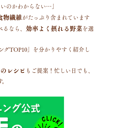
いいのかわからない…」
食物繊維
がたっぷり含まれています
効率よく摂れる野菜
べるなら、
を選
グTOP10」を分かりやすく紹介し
りのレシピ
もご提案！忙しい日でも、
す。