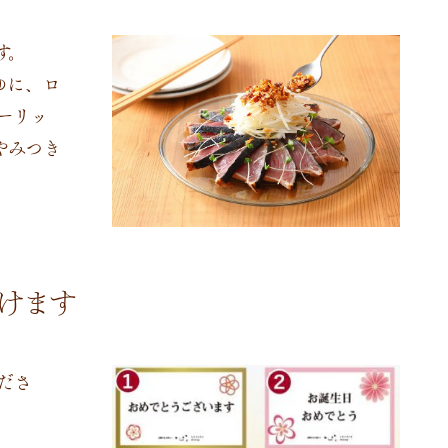
す。
ゆに、ロ
ーリッ
やみつき
けます
ださ