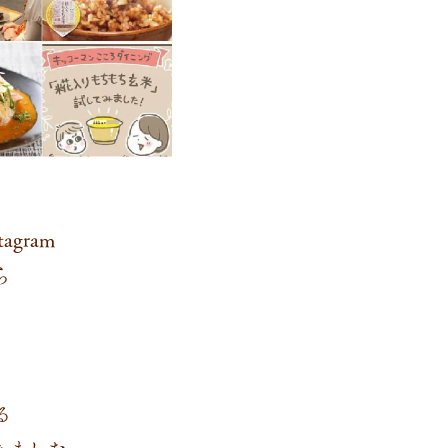
gram
ら
る