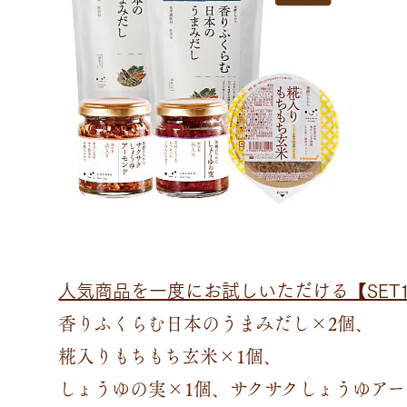
人気商品を一度にお試しいただける【SET
香りふくらむ日本のうまみだし×2個、
糀入りもちもち玄米×1個、
しょうゆの実×1個、サクサクしょうゆアー