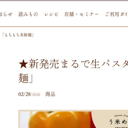
知らせ
読みもの
レシピ
店舗・セミナー
ご利用ガ
！「もちもち米粉麺」
★新発売まるで生パス
麺」
02/28
商品
/2026