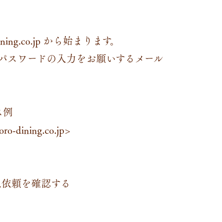
ining.co.jp から始まります。
びパスワードの入力をお願いするメール
ス例
oro-dining.co.jp>
メール停止依頼を確認する