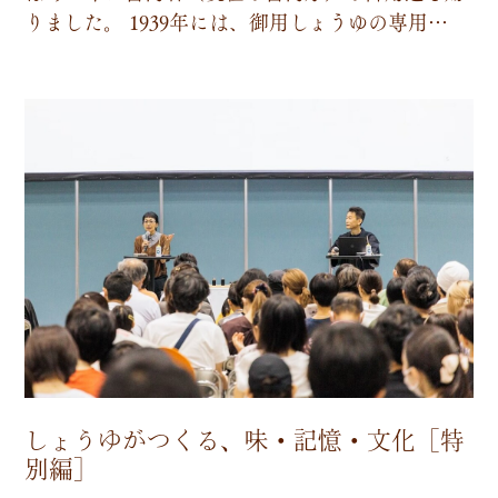
り
ま
し
た
。
1
9
3
9
年
に
は
、
御
用
し
ょ
う
ゆ
の
専
用
…
しょうゆがつくる、味・記憶・文化［特
別編］