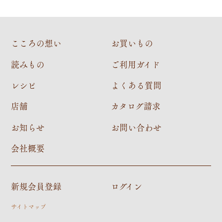
こころの想い
お買いもの
読みもの
ご利用ガイド
レシピ
よくある質問
店舗
カタログ請求
お知らせ
お問い合わせ
会社概要
新規会員登録
ログイン
サイトマップ