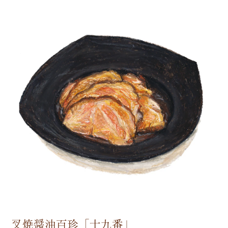
叉焼醤油百珍［十九番」