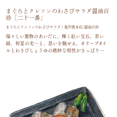
まぐろとクレソンのわさびサラダ醤油百
珍［二十一番」
まぐろとクレソンのわさびサラダ / 亀甲萬本店/醤油百珍
瑞
々
し
い
葉
物
の
あ
い
だ
に
、
輝
く
紅
い
宝
石
。
若
い
緑
、
初
夏
の
光
…
と
、
思
い
を
馳
せ
る
。
オ
リ
ー
ブ
オ
イ
ル
と
わ
さ
び
し
ょ
う
ゆ
の
絶
妙
な
相
性
が
さ
っ
ぱ
り
…