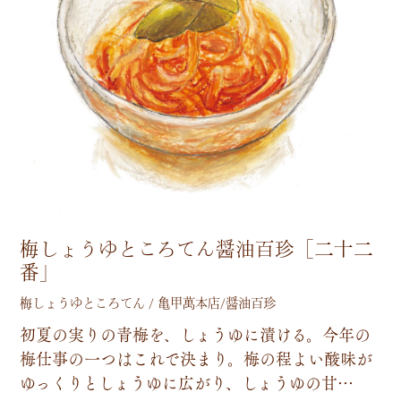
梅しょうゆところてん醤油百珍［二十二
番」
梅しょうゆところてん / 亀甲萬本店/醤油百珍
初
夏
の
実
り
の
青
梅
を
、
し
ょ
う
ゆ
に
漬
け
る
。
今
年
の
梅
仕
事
の
一
つ
は
こ
れ
で
決
ま
り
。
梅
の
程
よ
い
酸
味
が
ゆ
っ
く
り
と
し
ょ
う
ゆ
に
広
が
り
、
し
ょ
う
ゆ
の
甘
…