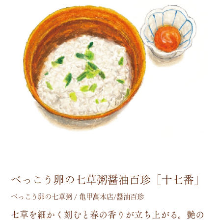
べっこう卵の七草粥醤油百珍［十七番」
べっこう卵の七草粥 / 亀甲萬本店/醤油百珍
七
草
を
細
か
く
刻
む
と
春
の
香
り
が
立
ち
上
が
る
。
艶
の